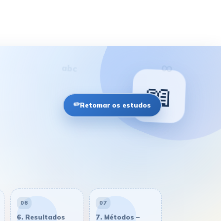
✈
∞
abc
✏️
Retomar os estudos
06
07
6. Resultados
7. Métodos –