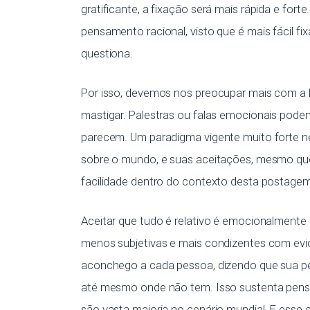
gratificante, a fixação será mais rápida e fo
pensamento racional, visto que é mais fácil f
questiona.
Por isso, devemos nos preocupar mais com a 
mastigar. Palestras ou falas emocionais pode
parecem. Um paradigma vigente muito forte nest
sobre o mundo, e suas aceitações, mesmo que
facilidade dentro do contexto desta postagem
Aceitar que tudo é relativo é emocionalmente
menos subjetivas e mais condizentes com evidên
aconchego a cada pessoa, dizendo que sua perc
até mesmo onde não tem. Isso sustenta pensam
são vasta maioria no cenário mundial. E esse