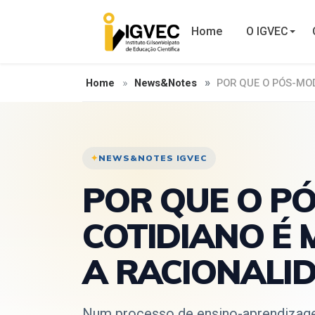
Home
O IGVEC
Home
News&Notes
POR QUE O PÓS-MOD
NEWS&NOTES IGVEC
POR QUE O P
COTIDIANO É
A RACIONALID
Num processo de ensino-aprendizage