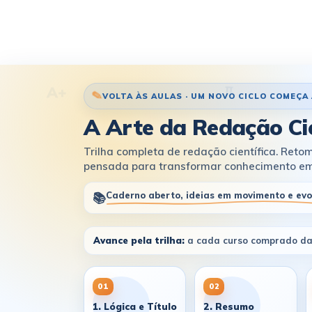
π
A+
VOLTA ÀS AULAS · UM NOVO CICLO COMEÇA
A Arte da Redação Cie
Trilha completa de redação científica. Ret
pensada para transformar conhecimento em 
Caderno aberto, ideias em movimento e evo
📚
Avance pela trilha:
a cada curso comprado da
01
02
1. Lógica e Título
2. Resumo