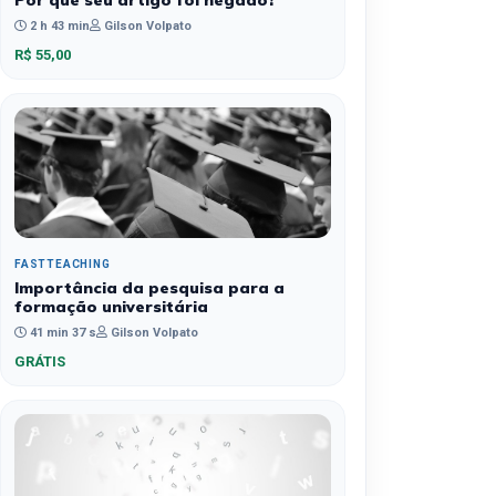
Por que seu artigo foi negado?
2 h 43 min
Gilson Volpato
R$ 55,00
FASTTEACHING
Importância da pesquisa para a
formação universitária
41 min 37 s
Gilson Volpato
GRÁTIS