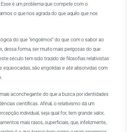
rte. Esse é um problema que compete com o
ixarmos o que nos agrada do que aquilo que nos
lógica do que “engolimos” do que com o sabor ao
m, dessa forma, ser muito mais perigosas do que
e século tem sido trazido de filosofias relativistas
 equivocadas, são engolidas e até absorvidas com
.
 mais aconchegante do que a busca por identidades
cias científicas. Afinal, o relativismo dá um
epção individual, seja qual for, tem grande valor,
entos mais rasos, superficiais, que, infelizmente,
 cenário é o que temos hoje como o mais promissor