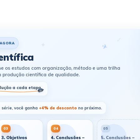
✓
✦
 AGORA
ntífica
ome os estudos com organização, método e uma trilha
produção científica de qualidade.
lução a cada etapa.
 série, você ganha
+4% de desconto
no próximo.
03
04
05
3. Objetivos
4. Conclusões –
5. Conclusões –